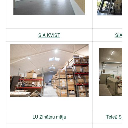
SIA KVIST
SIA S
LU Zinātņu māja
Tele2 Shar