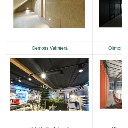
Gemoss Valmierā
Olimpiska