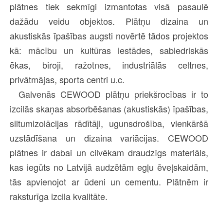
plātnes tiek sekmīgi izmantotas visā pasaulē
dažādu veidu objektos. Plātņu dizaina un
akustiskās īpašības augsti novērtē tādos projektos
kā: mācību un kultūras iestādes, sabiedriskās
ēkas, biroji, ražotnes, industriālās celtnes,
privātmājas, sporta centri u.c.
Galvenās CEWOOD plātņu priekšrocības ir to
izcilās skaņas absorbēšanas (akustiskās) īpašības,
siltumizolācijas rādītāji, ugunsdrošība, vienkāršā
uzstādīšana un dizaina variācijas. CEWOOD
plātnes ir dabai un cilvēkam draudzīgs materiāls,
kas iegūts no Latvijā audzētām egļu ēveļskaidām,
tās apvienojot ar ūdeni un cementu. Plātnēm ir
raksturīga izcila kvalitāte.