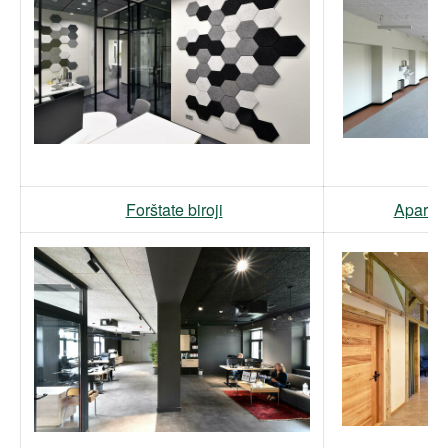
Forštate biroji
Aparta