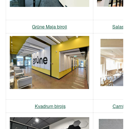
Grüne Maja biroji
Salaspil
Kvadrum birojs
Carnika