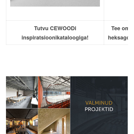
Tutvu CEWOODi
Tee oma
inspiratsioonikataloogiga!
heksagonp