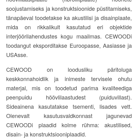
soojustamiseks ja konstruktsioonide püstitamiseks,
tänapäeval toodetakse ka akustilisi ja disainplaate,
mida on rikkalikult kasutatud eri objektide
interjöörilahendustes kogu maailmas. CEWOODi
toodangut eksporditakse Euroopasse, Aasiasse ja
USAsse.
CEWOOD on loodusliku päritoluga
keskkonnahoidlik ja inimeste tervisele ohutu
materjal, mis on toodetud parima kvaliteediga
peenpuidu höövlilaastudest (puiduvillast).
Sideainena kasutatakse tsementi, lisades vett.
Olenevalt kasutusvaldkonnast jagunevad
CEWOODi plaadid kolme rühma: akustilised,
disain- ja konstruktsiooniplaadid.