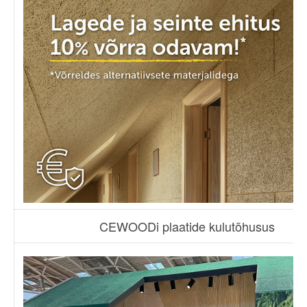
CEWOODi plaatide kulutõhusus