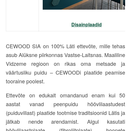
Disainplaadid
CEWOOD SIA on 100% Läti ettevõte, mille tehas
asub Alūksne piirkonnas Vastse-Laitsnas. Maaliline
Vidzeme regioon on rikas oma metsade ja
väärtusliku puidu – CEWOODi plaatide peamise
tooraine poolest.
Ettevõte on edukalt omandanud enam kui 50
aastat vanad peenpuidu höövlilaastudest
(puiduvillast) plaatide tootmise traditsioonid Lätis ja
jätkab nende arendamist. Algul kasutati
höövlilaastplaate (fibroliitplaate) hoonete