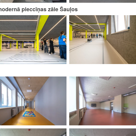
modernā pieccīņas zāle Šauļos