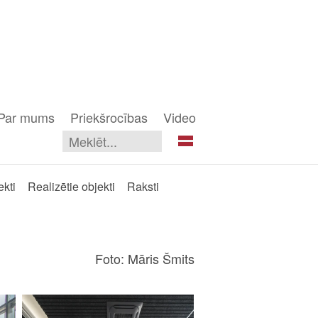
Par mums
Priekšrocības
Video
ekti
Realizētie objekti
Raksti
Foto: Māris Šmits