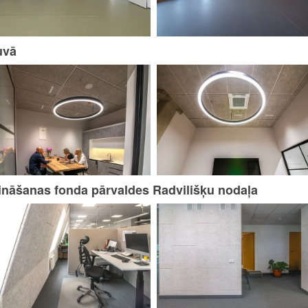
uvā
šināšanas fonda pārvaldes Radvilišķu nodaļa