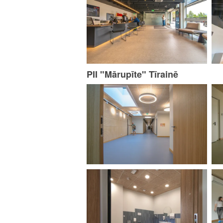
PII "Mārupīte" Tīrainē