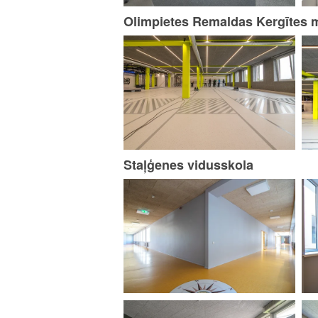
Olimpietes Remaldas Kergītes 
Staļģenes vidusskola