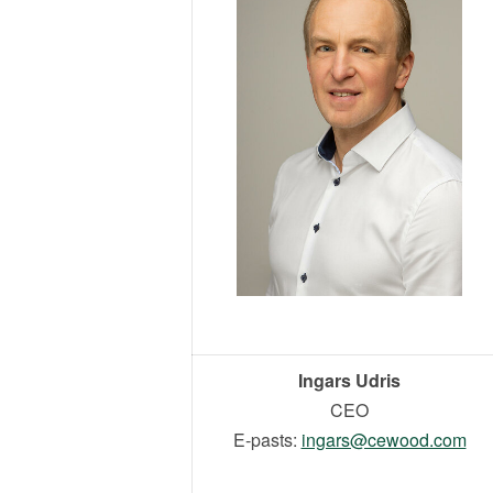
Ingars Udris
CEO
E-pasts:
ingars@cewood.com