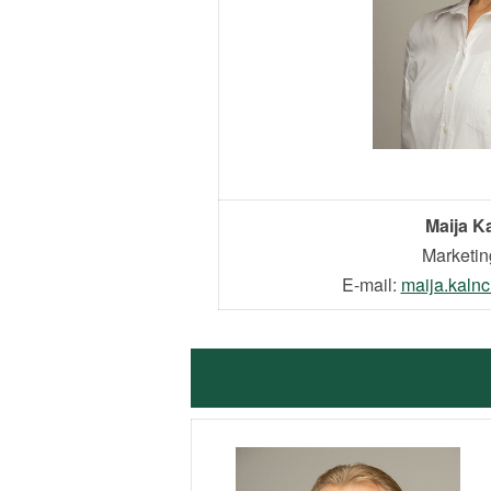
Maija K
Marketin
E-mail:
maija.kal