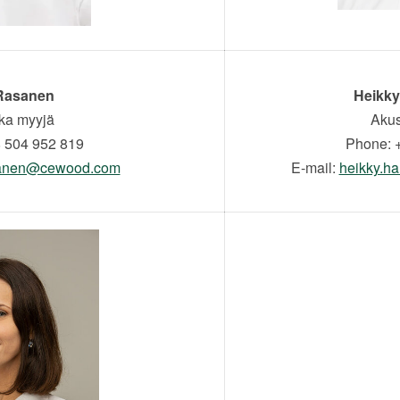
Rasanen
Heikky
kka myyjä
Akus
 504 952 819
Phone: 
sanen@cewood.com
E-mail:
heikky.h