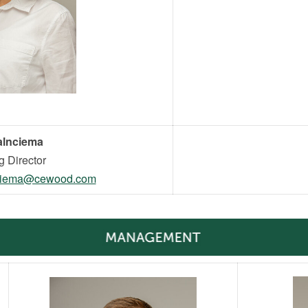
alnciema
g Director
nciema@cewood.com