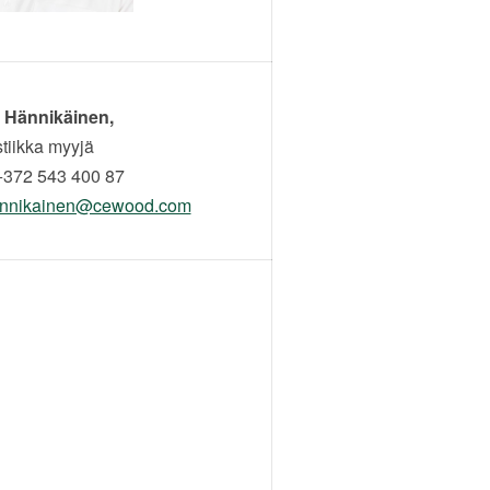
 Hännikäinen,
tiikka myyjä
+372 543 400 87
annikainen@cewood.com