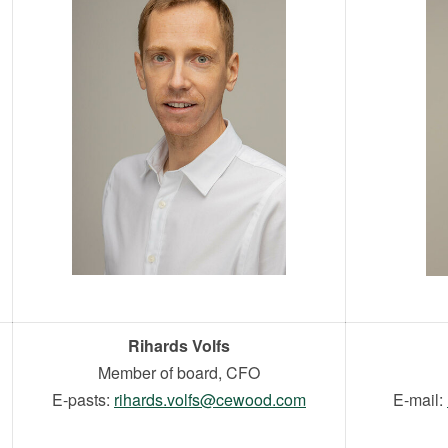
Rihards Volfs
Member of board, CFO
E-pasts:
rihards.volfs@cewood.com
E-mail: