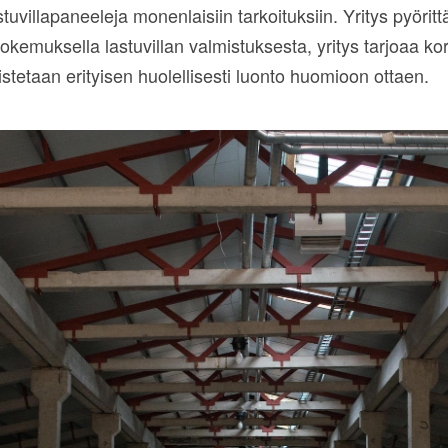
villapaneeleja monenlaisiin tarkoituksiin. Yritys pyöri
okemuksella lastuvillan valmistuksesta, yritys tarjoaa 
istetaan erityisen huolellisesti luonto huomioon ottaen.