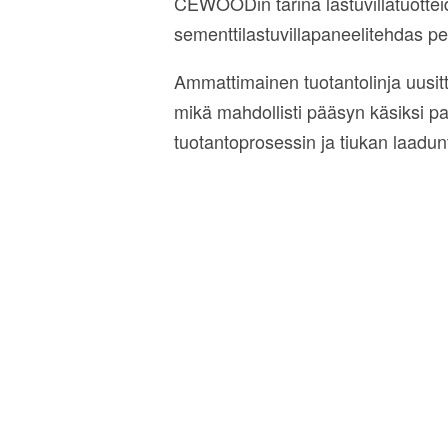
CEWOODin tarina lastuvillatuotteid
sementtilastuvillapaneelitehdas per
Ammattimainen tuotantolinja uusit
mikä mahdollisti pääsyn käsiksi p
tuotantoprosessin ja tiukan laadun