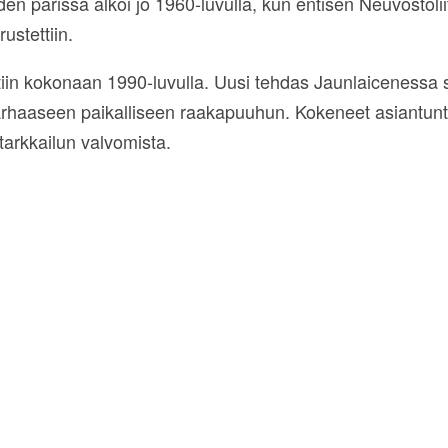
en parissa alkoi jo 1960-luvulla, kun entisen Neuvostoli
ustettiin.
tiin kokonaan 1990-luvulla. Uusi tehdas Jaunlaicenessa s
arhaaseen paikalliseen raakapuuhun. Kokeneet asiantuntij
tarkkailun valvomista.