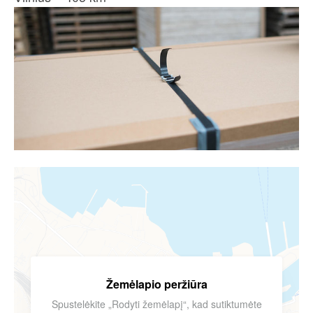
Žemėlapio peržiūra
Spustelėkite „Rodyti žemėlapį“, kad sutiktumėte