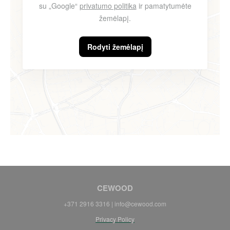
su „Google“
privatumo politika
ir pamatytumėte
žemėlapį.
Rodyti žemėlapį
CEWOOD
+371 2916 3316 | info@cewood.com
Privacy Policy