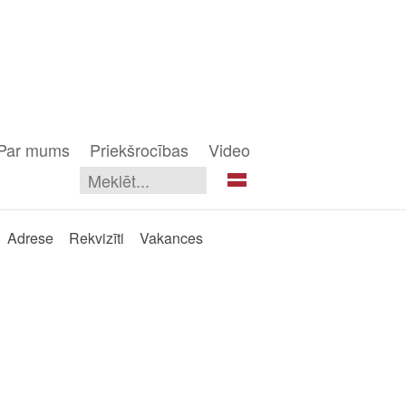
Par mums
Priekšrocības
Video
Adrese
Rekvizīti
Vakances