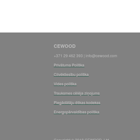
CEWOOD
+371 29 462 393 | info@cewood.com
Privātuma Politika
Cilvēktiesību politika
Vides politika
Trauksmes cēlēja ziņojums
Piegādātāju ētikas kodekss
Energopārvaldības politika
Copyright © 2018 CEWOOD, Ltd.